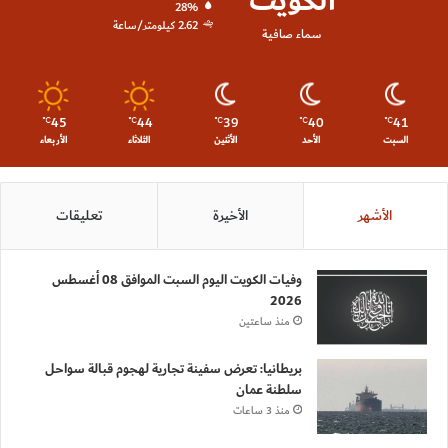
الكويت
28%
2.62 كيلومتر/ساعة
سماء صافية
45
44
39
40
41
℃
℃
℃
℃
℃
السبت
الأحد
الأثنين
الثلاثاء
الأربعاء
الأشهر
الأخيرة
تعليقات
وفيات الكويت اليوم السبت الموافق 08 أغسطس
2026
منذ ساعتين
بريطانيا: تعرض سفينة تجارية لهجوم قبالة سواحل
سلطنة عمان
منذ 3 ساعات