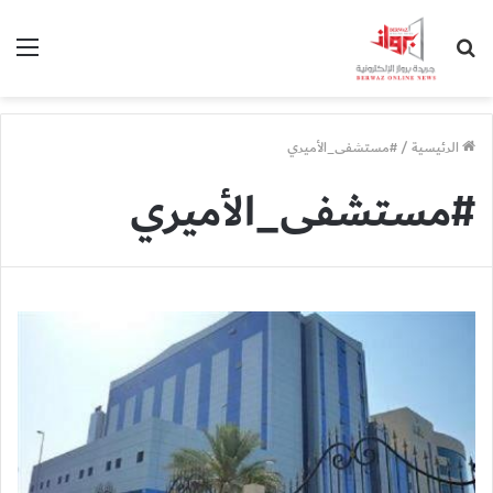
بحث
الق
عن
الرئيسية
/
#مستشفى_الأميري
#مستشفى_الأميري