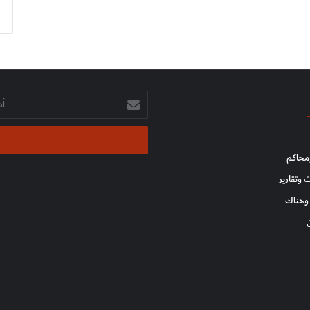
أدخل
بريدك
الإلكتروني
محاكم
 وتقارير
وهناك