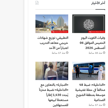
آخر الأخبار
وفيات الكويت اليوم
التطبيقي: توزيع شهادات
الخميس الموافق 06
خريجي معاهد التدريب
أغسطس 2026
اعتباراً من الأحد
منذ 16 ساعة
منذ 17 ساعة
«الداخلية»: ضبط 48
«التجارة» بالتعاون مع
مخالفاً في حملة تفتيشية
«الداخلية» تضبط مخزناً
موسعة بمنطقة الشويخ
يُجدد 1,430 إطاراً
الصناعية
مستعملاً لبيعها
للمستهلكين
منذ 17 ساعة