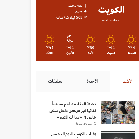
الكويت
44º - 39º
23%
5.03 كيلومتر/ساعة
سماء صافية
45
41
39
41
44
℃
℃
℃
℃
℃
الجمعة
السبت
الأحد
الأثنين
الثلاثاء
الأشهر
الأخيرة
تعليقات
«هيئة الغذاء» تداهم مصنعاً
غذائياً غير مرخص داخل سكن
خاص في «مبارك الكبير»
منذ 16 ساعة
وفيات الكويت اليوم الخميس