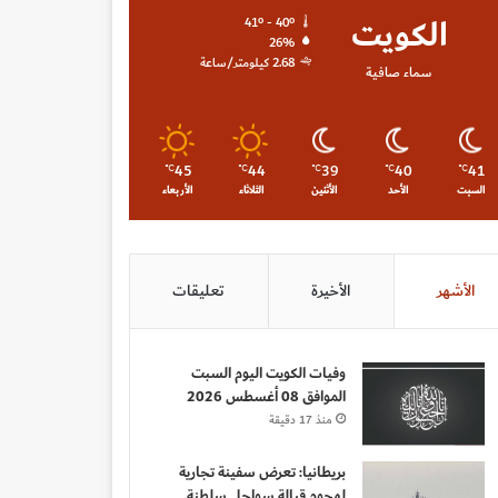
الكويت
41º - 40º
26%
2.68 كيلومتر/ساعة
سماء صافية
45
44
39
40
41
℃
℃
℃
℃
℃
السبت
الأحد
الأثنين
الثلاثاء
الأربعاء
الأشهر
الأخيرة
تعليقات
وفيات الكويت اليوم السبت
الموافق 08 أغسطس 2026
منذ 17 دقيقة
بريطانيا: تعرض سفينة تجارية
لهجوم قبالة سواحل سلطنة