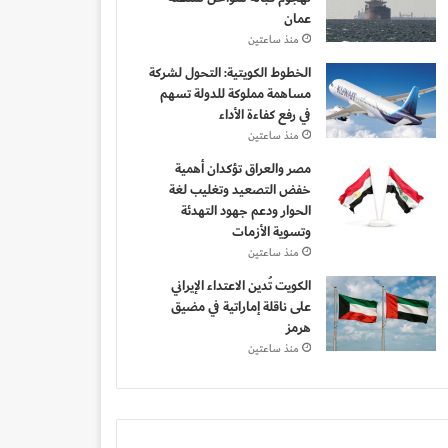
عمان
منذ ساعتين
الخطوط الكويتية: التحول لشركة
مساهمة مملوكة للدولة تسهم
في رفع كفاءة الأداء
منذ ساعتين
مصر والعراق تؤكدان أهمية
خفض التصعيد وتغليب لغة
الحوار ودعم جهود التهدئة
وتسوية الأزمات
منذ ساعتين
الكويت تُدين الاعتداء الإيراني
على ناقلة إماراتية في مضيق
هرمز
منذ ساعتين