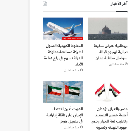
آخر الأخبار
بريطانيا: تعرض سفينة
الخطوط الكويتية: التحول
تجارية لهجوم قبالة
لشركة مساهمة مملوكة
سواحل سلطنة عمان
للدولة تسهم في رفع كفاءة
الأداء
منذ ساعتين
منذ ساعتين
مصر والعراق تؤكدان
الكويت تُدين الاعتداء
أهمية خفض التصعيد
الإيراني على ناقلة إماراتية
وتغليب لغة الحوار ودعم
في مضيق هرمز
جهود التهدئة وتسوية
منذ ساعتين