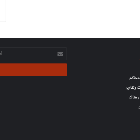
أدخل
بريدك
الإلكتروني
محاكم
 وتقارير
وهناك