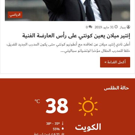
الرياضي
برواز
31 مايو، 2019
0
إنتير ميلان يعين كونتي على رأس العارضة الفنية
أعلن نادي إنتير ميلان عن تعاقده مع أنطونيو كونتي حتى يكون المدرب الجديد للفريق،
خلفا للمدرب المقال مؤخرا لوتشيانو سباليتي.…
أكمل القراءة »
حالة الطقس
38
℃
الكويت
38º - 35º
55%
6.21 كيلومتر/ساعة