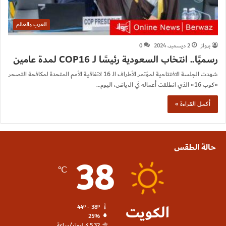
العرب والعالم
برواز
2 ديسمبر، 2024
0
رسميًا.. انتخاب السعودية رئيسًا لـ COP16 لمدة عامين
شهدت الجلسة الافتتاحية لمؤتمر الأطراف الـ 16 لاتفاقية الأمم المتحدة لمكافحة التصحر
«كوب 16» الذي انطلقت أعماله في الرياض، اليوم…
أكمل القراءة »
حالة الطقس
38
℃
الكويت
44º - 38º
25%
5.32 كيلومتر/ساعة