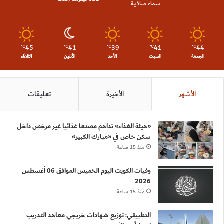
سماء صافية
45
41
39
41
44
℃
℃
℃
℃
℃
الجمعة
السبت
الأحد
الأثنين
الثلاثاء
الأشهر
الأخيرة
تعليقات
«هيئة الغذاء» تداهم مصنعاً غذائياً غير مرخص داخل
سكن خاص في «مبارك الكبير»
منذ 15 ساعة
وفيات الكويت اليوم الخميس الموافق 06 أغسطس
2026
منذ 15 ساعة
التطبيقي: توزيع شهادات خريجي معاهد التدريب