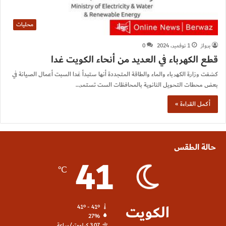
محليات
برواز
1 نوفمبر، 2024
0
قطع الكهرباء في العديد من أنحاء الكويت غدا
كشفت وزارة الكهرباء والماء والطاقة المتجددة أنها ستبدأ غدا السبت أعمال الصيانة في
بعض محطات التحويل الثانوية بالمحافظات الست تستمر…
أكمل القراءة »
حالة الطقس
41
℃
الكويت
41º - 41º
27%
3.07 كيلومتر/ساعة