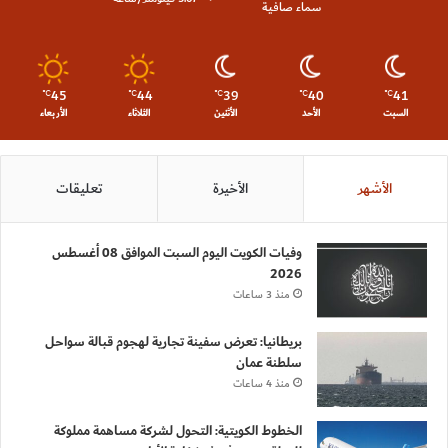
سماء صافية
45
44
39
40
41
℃
℃
℃
℃
℃
السبت
الأحد
الأثنين
الثلاثاء
الأربعاء
الأشهر
الأخيرة
تعليقات
وفيات الكويت اليوم السبت الموافق 08 أغسطس
2026
منذ 3 ساعات
بريطانيا: تعرض سفينة تجارية لهجوم قبالة سواحل
سلطنة عمان
منذ 4 ساعات
الخطوط الكويتية: التحول لشركة مساهمة مملوكة