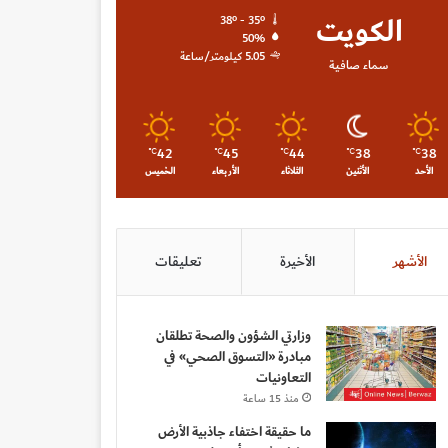
الكويت
38º - 35º
50%
5.05 كيلومتر/ساعة
سماء صافية
42
45
44
38
38
℃
℃
℃
℃
℃
الأحد
الأثنين
الثلاثاء
الأربعاء
الخميس
الأشهر
الأخيرة
تعليقات
وزارتي الشؤون والصحة تطلقان
مبادرة «التسوق الصحي» في
التعاونيات
منذ 15 ساعة
ما حقيقة اختفاء جاذبية الأرض