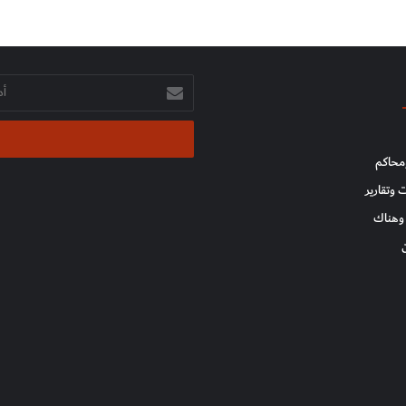
أدخل
بريدك
الإلكتروني
محاكم
 وتقارير
وهناك