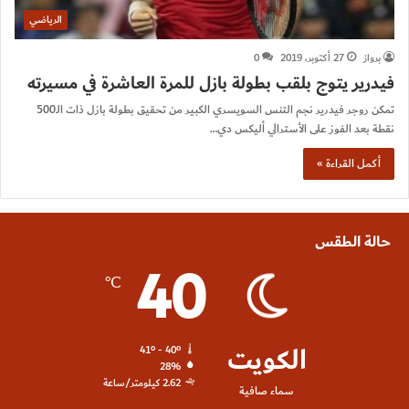
الرياضي
برواز
27 أكتوبر، 2019
0
فيدرير يتوج بلقب بطولة بازل للمرة العاشرة في مسيرته
تمكن روجر فيدرير نجم التنس السويسري الكبير من تحقيق بطولة بازل ذات الـ500
نقطة بعد الفوز على الأسترالي أليكس دي…
أكمل القراءة »
حالة الطقس
40
℃
الكويت
41º - 40º
28%
2.62 كيلومتر/ساعة
سماء صافية