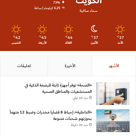
الكويت
73%
6.25 كيلومتر/ساعة
سماء صافية
42
45
44
37
37
℃
℃
℃
℃
℃
الأحد
الأثنين
الثلاثاء
الأربعاء
الخميس
الأشهر
الأخيرة
تعليقات
«الصحة» توفر أجهزة ثابتة للبصمة الذكية في
المستشفيات والمناطق الصحية
منذ 10 ثواني
«الداخلية»: إحباط 8 قضايا مخدرات وضبط 12 متهماً
بحوزتهم شحنات متنوعة
منذ 26 دقيقة