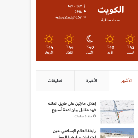
الكويت
42º - 36º
25%
6.57 كيلومتر/ساعة
سماء صافية
44
44
40
40
42
℃
℃
℃
℃
℃
السبت
الأحد
الأثنين
الثلاثاء
الأربعاء
الأشهر
الأخيرة
تعليقات
إغلاق حارتين على طريق الملك
فهد مقابل بيان لمدة أسبوع
منذ 3 ساعات
رابطة العالم الإسلامي تدين
اعتداءات ميليشيا الحوثي