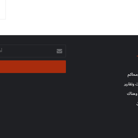
أدخل
بريدك
الإلكتروني
محاكم
 وتقارير
وهناك