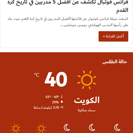
فرانس فوتبال تكشف عن أفضل 5 مدربين في تاريخ كرة
القدم
كشفت مجلة فرانس فوتبول عن قائمتها لأفضل المدربين في تاريخ كرة القدم حيث جاء
على رأسها المدرب الهولندي رينوس ميشلس.…
أكمل القراءة »
حالة الطقس
40
℃
الكويت
41º - 40º
29%
3.78 كيلومتر/ساعة
سماء صافية