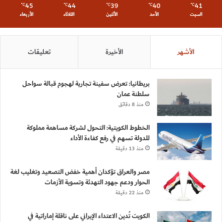
45
44
39
40
41
℃
℃
℃
℃
℃
السبت
الأحد
الأثنين
الثلاثاء
الأربعاء
الأشهر
الأخيرة
تعليقات
بريطانيا: تعرض سفينة تجارية لهجوم قبالة سواحل
سلطنة عمان
منذ 8 دقائق
الخطوط الكويتية: التحول لشركة مساهمة مملوكة
للدولة تسهم في رفع كفاءة الأداء
منذ 13 دقيقة
مصر والعراق تؤكدان أهمية خفض التصعيد وتغليب لغة
الحوار ودعم جهود التهدئة وتسوية الأزمات
منذ 22 دقيقة
الكويت تُدين الاعتداء الإيراني على ناقلة إماراتية في