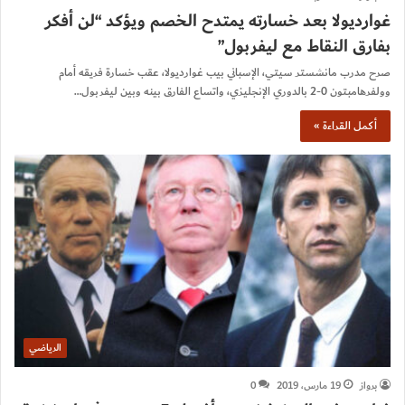
غوارديولا بعد خسارته يمتدح الخصم ويؤكد “لن أفكر
بفارق النقاط مع ليفربول”
صرح مدرب مانشستر سيتي، الإسباني بيب غوارديولا، عقب خسارة فريقه أمام
وولفرهامبتون 0-2 بالدوري الإنجليزي، واتساع الفارق بينه وبين ليفربول…
أكمل القراءة »
الرياضي
برواز
19 مارس، 2019
0