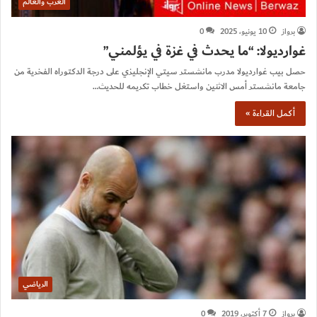
العرب والعالم
برواز
10 يونيو، 2025
0
غوارديولا: “ما يحدث في غزة في يؤلمني”
حصل بيب غوارديولا مدرب مانشستر سيتي الإنجليزي على درجة الدكتوراه الفخرية من
جامعة مانشستر أمس الاثنين واستغل خطاب تكريمه للحديث…
أكمل القراءة »
الرياضي
برواز
7 أكتوبر، 2019
0