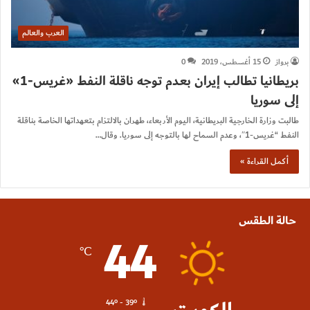
العرب والعالم
برواز
15 أغسطس، 2019
0
بريطانيا تطالب إيران بعدم توجه ناقلة النفط «غريس-1»
إلى سوريا
طالبت وزارة الخارجية البريطانية، اليوم الأربعاء، طهران بالالتزام بتعهداتها الخاصة بناقلة
النفط “غريس-1″، وعدم السماح لها بالتوجه إلى سوريا. وقال…
أكمل القراءة »
حالة الطقس
44
℃
44º - 39º