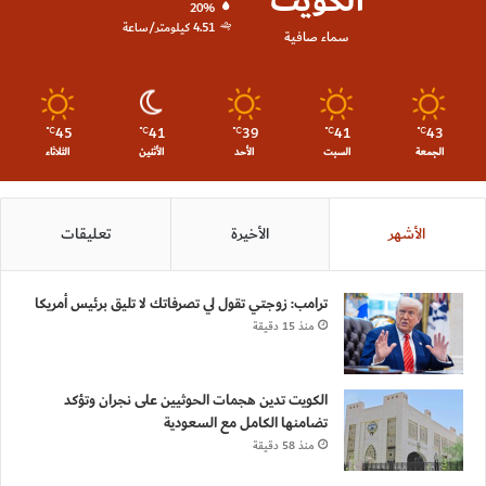
الكويت
20%
4.51 كيلومتر/ساعة
سماء صافية
45
41
39
41
43
℃
℃
℃
℃
℃
الجمعة
السبت
الأحد
الأثنين
الثلاثاء
الأشهر
الأخيرة
تعليقات
ترامب: زوجتي تقول لي تصرفاتك لا تليق برئيس أمريكا
منذ 15 دقيقة
الكويت تدين هجمات الحوثيين على نجران وتؤكد
تضامنها الكامل مع السعودية
منذ 58 دقيقة