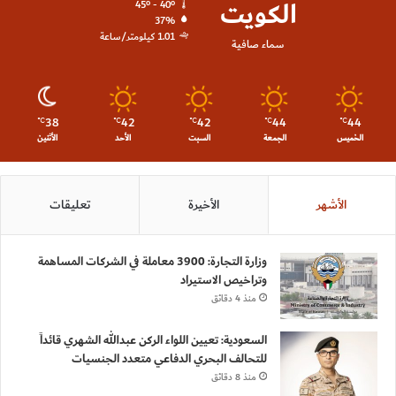
الكويت
45º - 40º
37%
1.01 كيلومتر/ساعة
سماء صافية
38
42
42
44
44
℃
℃
℃
℃
℃
الخميس
الجمعة
السبت
الأحد
الأثنين
الأشهر
الأخيرة
تعليقات
وزارة التجارة: 3900 معاملة في الشركات المساهمة
وتراخيص الاستيراد
منذ 4 دقائق
السعودية: تعيين اللواء الركن عبدالله الشهري قائداً
للتحالف البحري الدفاعي متعدد الجنسيات
منذ 8 دقائق