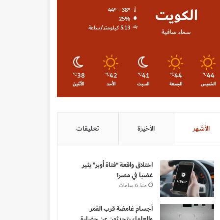
الكويت
44º - 38º
25%
5.13 كيلومتر/ساعة
سماء صافية
38
42
41
44
44
℃
℃
℃
℃
℃
الخميس
الجمعة
السبت
الأحد
الأثنين
الأشهر
الأخيرة
تعليقات
اختلاق واقعة “فتاة أوبر” يثير
غضبا في مصر!
منذ 6 ساعات
أجسام غامضة قرب القمر
والعلماء يتحدثون عن حضارة