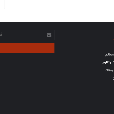
أدخل
بريدك
الإلكتروني
محاكم
 وتقارير
وهناك