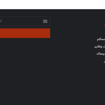
أدخل
بريدك
الإلكتروني
محاكم
 وتقارير
وهناك