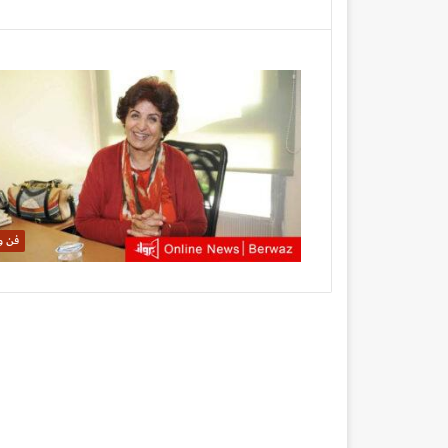
فن وث