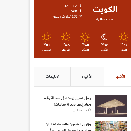
الكويت
37º - 35º
64%
6.31 كيلومتر/ساعة
سماء صافية
42
45
44
38
37
℃
℃
℃
℃
℃
الأحد
الأثنين
الثلاثاء
الأربعاء
الخميس
الأشهر
الأخيرة
تعليقات
رجل نسي زوجته في محطة وقود
وعاد إليها بعد 6 ساعات!
منذ دقيقتان
وزارتي الشؤون والصحة تطلقان
مبادرة «التسوق الصحي» في