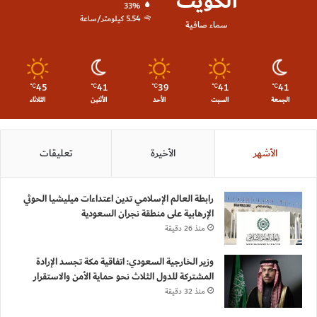
الكويت
33%
5.54 كيلومتر/ساعة
سماء صافية
45
41
39
41
41
℃
℃
℃
℃
℃
الجمعة
السبت
الأحد
الأثنين
الثلاثاء
الأشهر
الأخيرة
تعليقات
رابطة العالم الإسلامي تدين اعتداءات ميليشيا الحوثي
الإرهابية على منطقة نجران السعودية
منذ 26 دقيقة
وزير الخارجية السعودي: اتفاقية مكة تجسد الإرادة
المشتركة للدول الثلاث نحو حماية الأمن والاستقرار
منذ 32 دقيقة