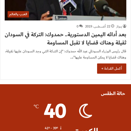
العرب والعالم
برواز
22 أغسطس، 2019
0
بعد أدائه اليمين الدستورية.. حمدوك: التركة في السودان
ثقيلة وهناك قضايا لا تقبل المساومة
قال رئيس الوزراء السوداني عبد الله حمدوك: “إن التركة التي وجد السودان عليها ثقيلة،
وهناك قضايا لا يمكن المساومة عليها”،…
أكمل القراءة »
حالة الطقس
40
℃
41º - 39º