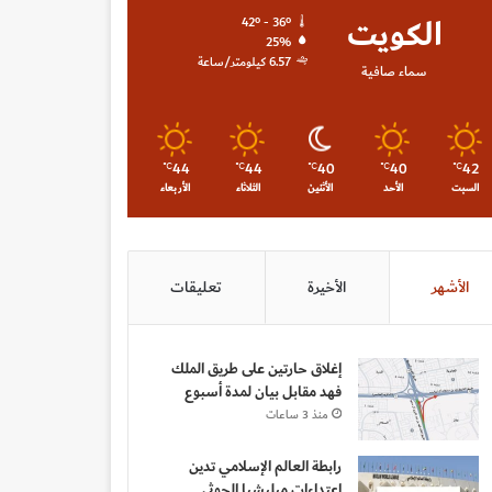
الكويت
42º - 36º
25%
6.57 كيلومتر/ساعة
سماء صافية
44
44
40
40
42
℃
℃
℃
℃
℃
السبت
الأحد
الأثنين
الثلاثاء
الأربعاء
الأشهر
الأخيرة
تعليقات
إغلاق حارتين على طريق الملك
فهد مقابل بيان لمدة أسبوع
منذ 3 ساعات
رابطة العالم الإسلامي تدين
اعتداءات ميليشيا الحوثي