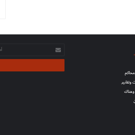
أدخل
بريدك
الإلكتروني
محاكم
 وتقارير
وهناك