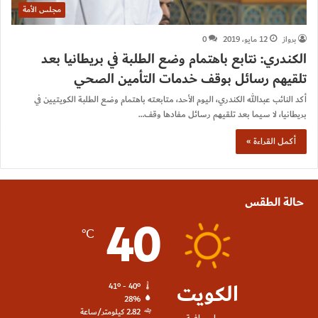
مجلس الأمة
برواز
12 مايو، 2019
0
الكندري: نتابع باهتمام وضع الطلبة في بريطانيا بعد
تلقيهم رسائل بوقف خدمات التأمين الصحي
أكد النائب عبدالله الكندري، اليوم الأحد، متابعته باهتمام وضع الطلبة الكويتيين في
بريطانيا، لا سيما بعد تلقيهم رسائل مفادها وقف…
أكمل القراءة »
حالة الطقس
40
℃
الكويت
41º - 40º
28%
2.82 كيلومتر/ساعة
سماء صافية