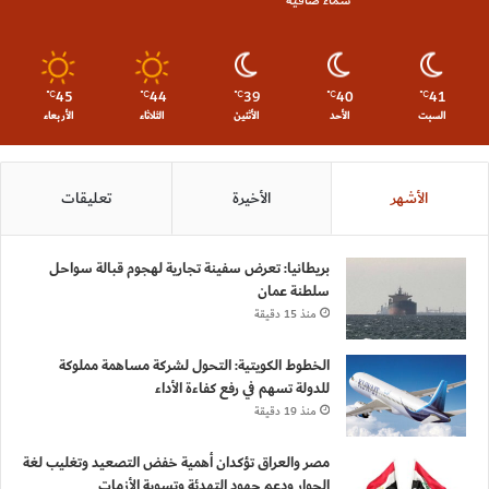
45
44
39
40
41
℃
℃
℃
℃
℃
السبت
الأحد
الأثنين
الثلاثاء
الأربعاء
الأشهر
الأخيرة
تعليقات
بريطانيا: تعرض سفينة تجارية لهجوم قبالة سواحل
سلطنة عمان
منذ 15 دقيقة
الخطوط الكويتية: التحول لشركة مساهمة مملوكة
للدولة تسهم في رفع كفاءة الأداء
منذ 19 دقيقة
مصر والعراق تؤكدان أهمية خفض التصعيد وتغليب لغة
الحوار ودعم جهود التهدئة وتسوية الأزمات