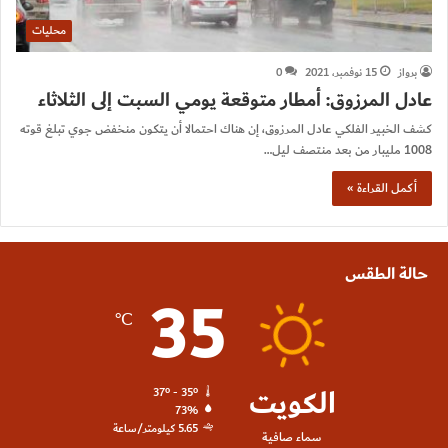
محليات
برواز
15 نوفمبر، 2021
0
عادل المرزوق: أمطار متوقعة يومي السبت إلى الثلاثاء
كشف الخبير الفلكي عادل المرزوق، إن هناك احتمالا أن يتكون منخفض جوي تبلغ قوته
1008 مليبار من بعد منتصف ليل…
أكمل القراءة »
حالة الطقس
35
℃
الكويت
37º - 35º
73%
5.65 كيلومتر/ساعة
سماء صافية