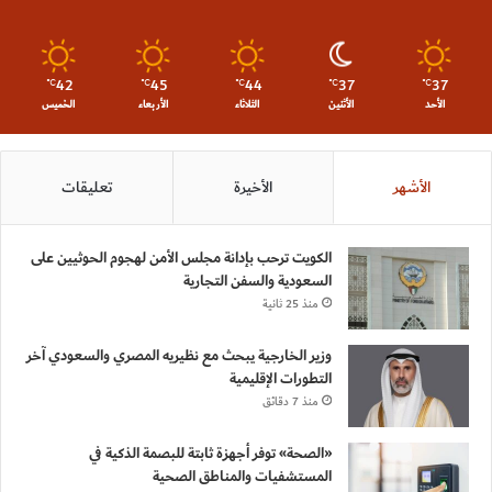
42
45
44
37
37
℃
℃
℃
℃
℃
الأحد
الأثنين
الثلاثاء
الأربعاء
الخميس
الأشهر
الأخيرة
تعليقات
الكويت ترحب بإدانة مجلس الأمن لهجوم الحوثيين على
السعودية والسفن التجارية
منذ 25 ثانية
وزير الخارجية يبحث مع نظيريه المصري والسعودي آخر
التطورات الإقليمية
منذ 7 دقائق
«الصحة» توفر أجهزة ثابتة للبصمة الذكية في
المستشفيات والمناطق الصحية