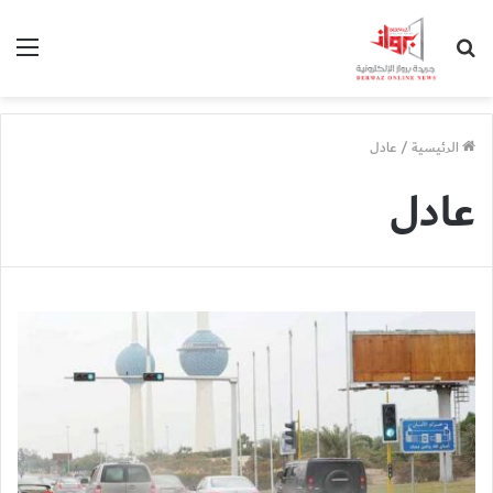
بحث
الق
عن
الرئيسية
/
عادل
عادل