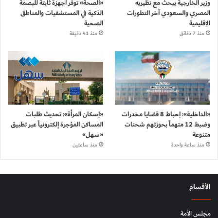
وزير الخارجية يبحث مع نظيريه
«الصحة» توفر أجهزة ثابتة للبصمة
المصري والسعودي آخر التطورات
الذكية في المستشفيات والمناطق
الإقليمية
الصحية
منذ 7 دقائق
منذ 41 دقيقة
«الداخلية»: إحباط 8 قضايا مخدرات
«إسكان المرأة»: تحديث طلبات
وضبط 12 متهماً بحوزتهم شحنات
المساكن المؤجرة إلكترونياً عبر تطبيق
متنوعة
«سهل»
منذ ساعة واحدة
منذ ساعتين
الأقسام
مجلس الأمة