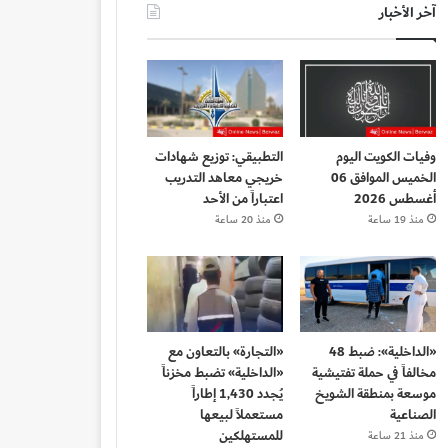
آخر الأخبار
وفيات الكويت اليوم
التطبيقي: توزيع شهادات
الخميس الموافق 06
خريجي معاهد التدريب
أغسطس 2026
اعتباراً من الأحد
منذ 19 ساعة
منذ 20 ساعة
«الداخلية»: ضبط 48
«التجارة» بالتعاون مع
مخالفاً في حملة تفتيشية
«الداخلية» تضبط مخزناً
موسعة بمنطقة الشويخ
يُجدد 1,430 إطاراً
الصناعية
مستعملاً لبيعها
للمستهلكين
منذ 21 ساعة