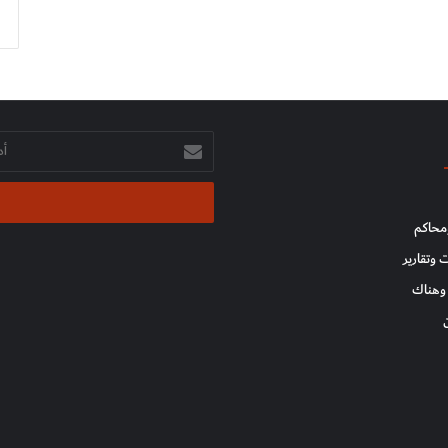
أدخل
بريدك
الإلكتروني
محاكم
 وتقارير
وهناك