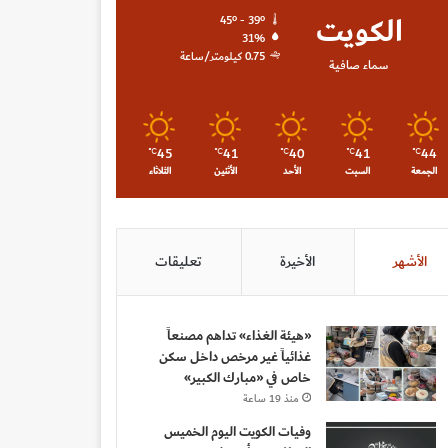
الكويت
45º - 39º
31%
0.75 كيلومتر/ساعة
سماء صافية
45
41
40
41
44
℃
℃
℃
℃
℃
الجمعة
السبت
الأحد
الأثنين
الثلاثاء
الأشهر
الأخيرة
تعليقات
«هيئة الغذاء» تداهم مصنعاً
غذائياً غير مرخص داخل سكن
خاص في «مبارك الكبير»
منذ 19 ساعة
وفيات الكويت اليوم الخميس