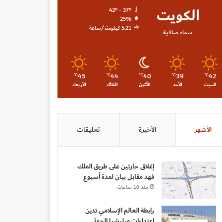
الكويت
42º - 37º
25%
5.21 كيلومتر/ساعة
سماء صافية
45
44
40
39
42
℃
℃
℃
℃
℃
السبت
الأحد
الأثنين
الثلاثاء
الأربعاء
الأشهر
الأخيرة
تعليقات
إغلاق حارتين على طريق الملك
فهد مقابل بيان لمدة أسبوع
منذ 10 ساعات
رابطة العالم الإسلامي تدين
اعتداءات ميليشيا الحوثي