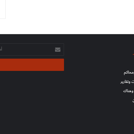
أدخل
بريدك
الإلكتروني
محاكم
 وتقارير
وهناك