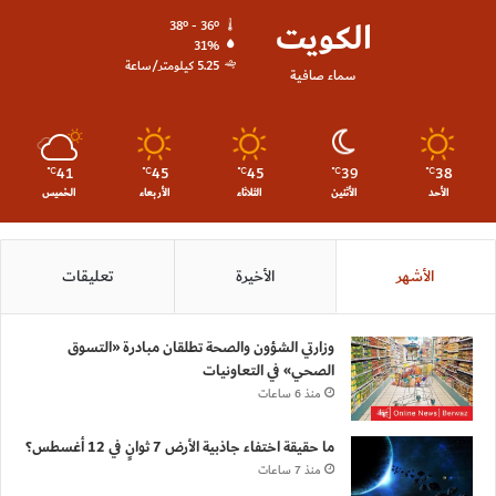
الكويت
38º - 36º
31%
5.25 كيلومتر/ساعة
سماء صافية
41
45
45
39
38
℃
℃
℃
℃
℃
الأحد
الأثنين
الثلاثاء
الأربعاء
الخميس
الأشهر
الأخيرة
تعليقات
وزارتي الشؤون والصحة تطلقان مبادرة «التسوق
الصحي» في التعاونيات
منذ 6 ساعات
ما حقيقة اختفاء جاذبية الأرض 7 ثوانٍ في 12 أغسطس؟
منذ 7 ساعات