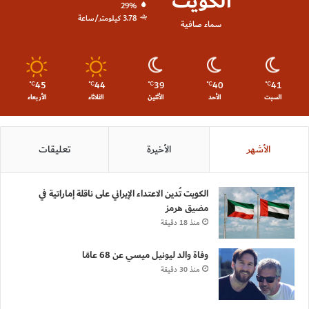
الكويت
29%
3.78 كيلومتر/ساعة
سماء صافية
45
44
39
40
41
℃
℃
℃
℃
℃
السبت
الأحد
الأثنين
الثلاثاء
الأربعاء
الأشهر
الأخيرة
تعليقات
الكويت تُدين الاعتداء الإيراني على ناقلة إماراتية في
مضيق هرمز
منذ 18 دقيقة
وفاة والد ليونيل ميسي عن 68 عامًا
منذ 30 دقيقة