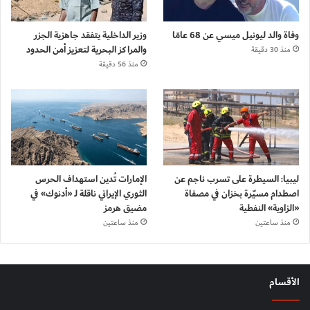
وفاة والد ليونيل ميسي عن 68 عامًا
وزير الداخلية يتفقد جاهزية الجزر
والمراكز البحرية لتعزيز أمن الحدود
منذ 30 دقيقة
منذ 56 دقيقة
ليبيا: السيطرة على تسرب ناجم عن
الإمارات تُدين استهداف الحرس
اصطدام مسيّرة بخزان في مصفاة
الثوري الإيراني ناقلة لـ «أدنوك» في
«الزاوية» النفطية
مضيق هرمز
منذ ساعتين
منذ ساعتين
الأقسام