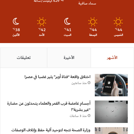
6.29 كيلومتر/ساعة
سماء صافية
38
42
41
44
44
℃
℃
℃
℃
℃
الخميس
الجمعة
السبت
الأحد
الأثنين
الأشهر
الأخيرة
تعليقات
اختلاق واقعة “فتاة أوبر” يثير غضبا في مصر!
منذ ساعتين
أجسام غامضة قرب القمر والعلماء يتحدثون عن حضارة
“غير بشرية”!
منذ 3 ساعات
وزارة الصحة تتجه لتوحيد آلية حفظ وإتلاف الوصفات