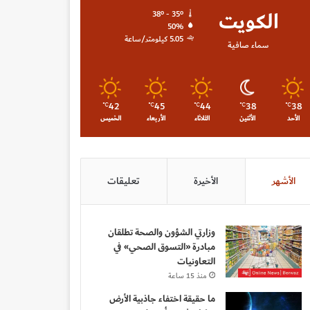
الكويت
38º - 35º
50%
5.05 كيلومتر/ساعة
سماء صافية
42
45
44
38
38
℃
℃
℃
℃
℃
الأحد
الأثنين
الثلاثاء
الأربعاء
الخميس
الأشهر
الأخيرة
تعليقات
وزارتي الشؤون والصحة تطلقان
مبادرة «التسوق الصحي» في
التعاونيات
منذ 15 ساعة
ما حقيقة اختفاء جاذبية الأرض