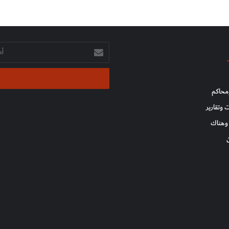
أدخل
بريدك
الإلكتروني
محاكم
 وتقارير
وهناك