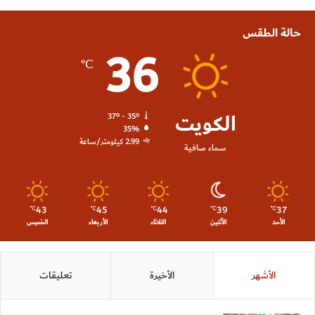
حالة الطقس
36
℃
الكويت
37º - 35º
35%
2.99 كيلومتر/ساعة
سماء صافية
43
45
44
39
37
℃
℃
℃
℃
℃
الأحد
الأثنين
الثلاثاء
الأربعاء
الخميس
الأشهر
الأخيرة
تعليقات