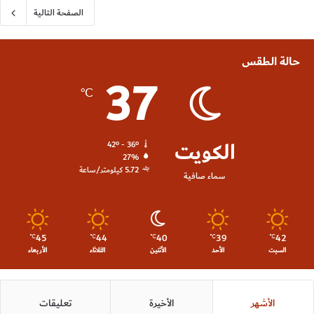
الصفحة التالية
حالة الطقس
37
℃
الكويت
42º - 36º
27%
5.72 كيلومتر/ساعة
سماء صافية
45
44
40
39
42
℃
℃
℃
℃
℃
السبت
الأحد
الأثنين
الثلاثاء
الأربعاء
الأشهر
الأخيرة
تعليقات