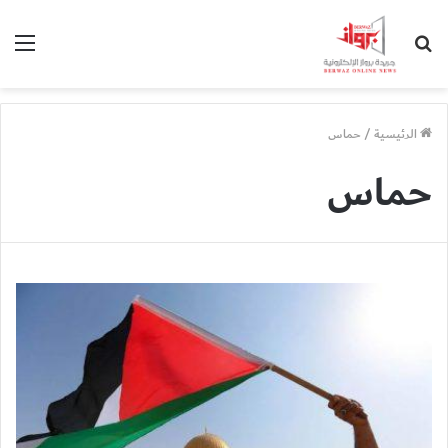
بحث
الق
عن
الرئيسية
/
حماس
حماس