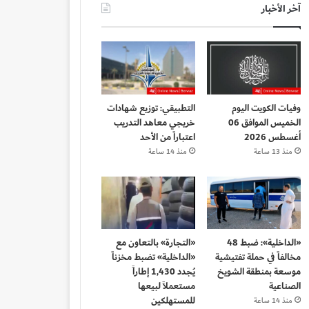
آخر الأخبار
وفيات الكويت اليوم
التطبيقي: توزيع شهادات
الخميس الموافق 06
خريجي معاهد التدريب
أغسطس 2026
اعتباراً من الأحد
منذ 13 ساعة
منذ 14 ساعة
«الداخلية»: ضبط 48
«التجارة» بالتعاون مع
مخالفاً في حملة تفتيشية
«الداخلية» تضبط مخزناً
موسعة بمنطقة الشويخ
يُجدد 1,430 إطاراً
الصناعية
مستعملاً لبيعها
للمستهلكين
منذ 14 ساعة