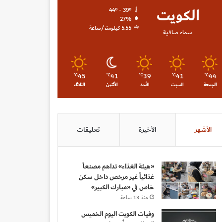
الكويت
44º - 39º
27%
5.55 كيلومتر/ساعة
سماء صافية
45
41
39
41
44
℃
℃
℃
℃
℃
الجمعة
السبت
الأحد
الأثنين
الثلاثاء
الأشهر
الأخيرة
تعليقات
«هيئة الغذاء» تداهم مصنعاً
غذائياً غير مرخص داخل سكن
خاص في «مبارك الكبير»
منذ 13 ساعة
وفيات الكويت اليوم الخميس