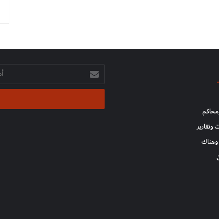
أدخل
بريدك
الإلكتروني
محاكم
 وتقارير
وهناك