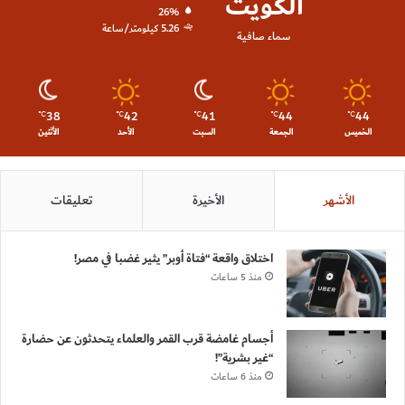
الكويت
26%
5.26 كيلومتر/ساعة
سماء صافية
38
42
41
44
44
℃
℃
℃
℃
℃
الخميس
الجمعة
السبت
الأحد
الأثنين
الأشهر
الأخيرة
تعليقات
اختلاق واقعة “فتاة أوبر” يثير غضبا في مصر!
منذ 5 ساعات
أجسام غامضة قرب القمر والعلماء يتحدثون عن حضارة
“غير بشرية”!
منذ 6 ساعات