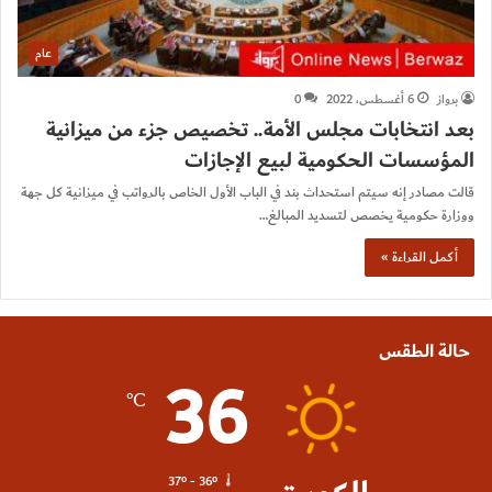
عام
برواز
6 أغسطس، 2022
0
بعد انتخابات مجلس الأمة.. تخصيص جزء من ميزانية
المؤسسات الحكومية لبيع الإجازات
قالت مصادر إنه سيتم استحداث بند في الباب الأول الخاص بالرواتب في ميزانية كل جهة
ووزارة حكومية يخصص لتسديد المبالغ…
أكمل القراءة »
حالة الطقس
36
℃
37º - 36º