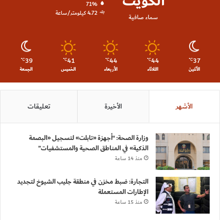
الكويت
71%
4.72 كيلومتر/ساعة
سماء صافية
39
41
44
44
37
℃
℃
℃
℃
℃
الأثنين
الثلاثاء
الأربعاء
الخميس
الجمعة
الأشهر
الأخيرة
تعليقات
وزارة الصحة: “أجهزة «تابلت» لتسجيل «البصمة
الذكية» في المناطق الصحية والمستشفيات”
منذ 14 ساعة
التجارة: ضبط مخزن في منطقة جليب الشيوخ لتجديد
الإطارات المستعملة
منذ 15 ساعة