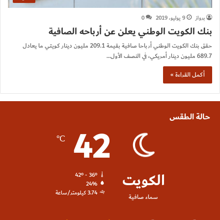
برواز
9 يوليو، 2019
0
بنك الكويت الوطني يعلن عن أرباحه الصافية
حقق بنك الكويت الوطني أرباحا صافية بقيمة 209.1 مليون دينار كويتي ما يعادل
689.7 مليون دينار أمريكي، في النصف الأول…
أكمل القراءة »
حالة الطقس
42
℃
الكويت
42º - 36º
24%
3.74 كيلومتر/ساعة
سماء صافية