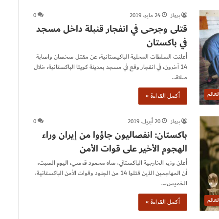
برواز
24 مايو، 2019
0
قتلى وجرحى في انفجار قنبلة داخل مسجد
في باكستان
أعلنت السلطات المحلية الباكيستانية، عن مقتل شخصان واصابة
14 آخرون، في انفجار وقع في مسجد بمدينة كويتا الباكستانية، خلال
صلاة…
لعالم
أكمل القراءة »
برواز
20 أبريل، 2019
0
باكستان: انفصاليون جاؤوا من إيران وراء
الهجوم الأخير على قوات الأمن
أعلن وزير الخارجية الباكستاني، شاه محمود قرشي، اليوم السبت،
أن المهاجمين الذين قتلوا 14 من الجنود وقوات الأمن الباكستانية،
الخميس،…
لعالم
أكمل القراءة »