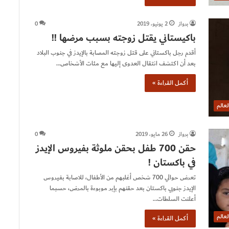
برواز
2 يونيو، 2019
0
باكيستاني يقتل زوجته بسبب مرضها !!
أقدم رجل باكستاني على قتل زوجته المصابة بالإيدز في جنوب البلاد
بعد أن اكتشف انتقال العدوى إليها مع مئات الأشخاص…
أكمل القراءة »
لعالم
برواز
26 مايو، 2019
0
حقن 700 طفل بحقن ملوثة بفيروس الإيدز
في باكستان !
تعرض حوالي 700 شخص أغلبهم من الأطفال، للاصابة بفيروس
الإيدز جنوبي باكستان بعد حقنهم بإبر موبوءة بالمرض، حسبما
أعلنت السلطات…
لعالم
أكمل القراءة »