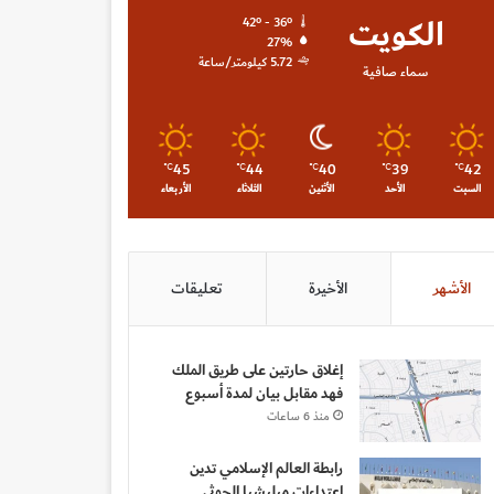
الكويت
42º - 36º
27%
5.72 كيلومتر/ساعة
سماء صافية
45
44
40
39
42
℃
℃
℃
℃
℃
السبت
الأحد
الأثنين
الثلاثاء
الأربعاء
الأشهر
الأخيرة
تعليقات
إغلاق حارتين على طريق الملك
فهد مقابل بيان لمدة أسبوع
منذ 6 ساعات
رابطة العالم الإسلامي تدين
اعتداءات ميليشيا الحوثي