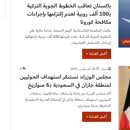
باكستان تعاقب الخطوط الجوية التركية
بـ100 ألف روبية لعدم إلتزامها بإجراءات
مكافحة كورونا
وقعت الحكومة الباكستانية، اليوم الجمعة، غرامة مالية على
الخطوط الجوية التركية، بلغت قيمتها 100 ألف روبية، لإنتهاكها
لعالم
إجراءات التشغيل القياسية…
أكمل القراءة »
برواز
26 أغسطس، 2019
0
مجلس الوزراء: نستنكر استهداف الحوثيين
لمنطقة جازان في السعودية بـ6 صواريخ
أكد مجلس الوزراء عن إدانة واستنكار دولة الكويت محاولات
الحوثيين استهداف منطقة جازان في المملكة العربية السعودية
الشقيقة بستة صواريخ…
أكمل القراءة »