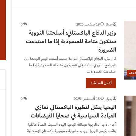
برواز
19 سبتمبر، 2025
0
وزير الدفاع الباكستاني: أسلحتنا النووية
ستكون متاحة للسعودية إذا ما استدعت
الضرورة
قال وزير الدفاع الباكستاني خواجة محمد أصف، اليوم الجمعة، إن
البرنامج النووي الباكستاني «سيكون متاحًا» للسعودية إذا ما
استدعت الضرورة،…
لعالم
أكمل القراءة »
برواز
16 أغسطس، 2025
0
اليحيا ينقل لنظيره الباكستاني تعازي
القيادة السياسية في ضحايا الفيضانات
أجرى وزير الخارجية عبدالله اليحيا، اليوم السبت، اتصالًا هاتفيًا
بنائب رئيس الوزراء ووزير خارجية جمهورية باكستان الإسلامية