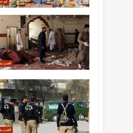
غير م
العرب وا
العرب وا