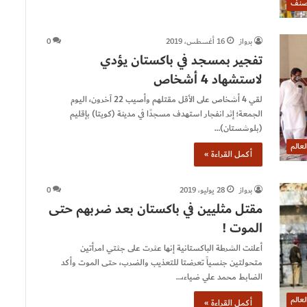
صنف
برواز
16 أغسطس، 2019
0
تفجير بمسجد في باكستان يؤدي
لاستشهاد 4 أشخاص
لقي 4 أشخاص على الأقل مقتلهم وأصيب 22 آخرون، اليوم
الجمعة؛ إثر انفجار استهدف مسجدًا في مدينة (كويتا) بإقليم
(بلوشستان)…
لعالم
أكمل القراءة »
برواز
28 يوليو، 2019
0
مقتل مثليين في باكستان بعد ضربهم حتى
الموت !
أعلنت الشرطة الباكستانية إنها عثرت على جثتي امرأتين
متحولتين جنسياً تعرضتا للتعذيب والضرب، حتى الموت وأكد
الضابط محمد علي ضياء،…
لعالم
أكمل القراءة »