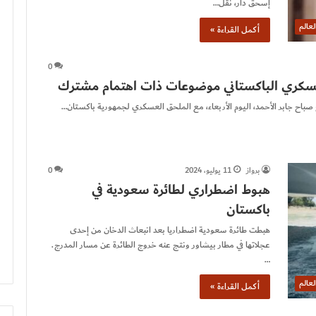
إسحق دار، نقل…
لعالم
أكمل القراءة »
0
عسكري الباكستاني موضوعات ذات اهتمام مشترك
صباح جابر الأحمد، اليوم الأربعاء، مع الملحق العسكري لجمهورية باكستان…
برواز
11 يوليو، 2024
0
هبوط اضطراري لطائرة سعودية في
باكستان
هبطت طائرة سعودية اضطراريا بعد انبعاث الدخان من إحدى
عجلاتها في مطار بيشاور ونتج عنه خروج الطائرة عن مسار المدرج.
…
لعالم
أكمل القراءة »