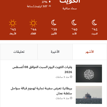
الكويت
27%
3.07 كيلومتر/ساعة
سماء صافية
45
44
39
40
41
℃
℃
℃
℃
℃
السبت
الأحد
الأثنين
الثلاثاء
الأربعاء
الأشهر
الأخيرة
تعليقات
وفيات الكويت اليوم السبت الموافق 08 أغسطس
2026
منذ 3 ساعات
بريطانيا: تعرض سفينة تجارية لهجوم قبالة سواحل
سلطنة عمان
منذ 4 ساعات