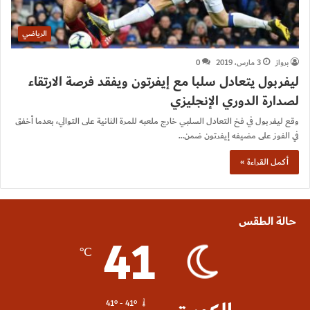
الرياضي
برواز
3 مارس، 2019
0
ليفربول يتعادل سلبا مع إيفرتون ويفقد فرصة الارتقاء
لصدارة الدوري الإنجليزي
وقع ليفربول في فخ التعادل السلبي خارج ملعبه للمرة الثانية على التوالي، بعدما أخفق
في الفوز على مضيفه إيفرتون ضمن…
أكمل القراءة »
حالة الطقس
41
℃
41º - 41º