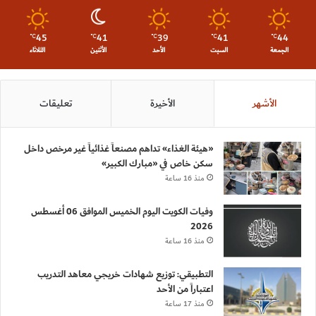
45
41
39
41
44
℃
℃
℃
℃
℃
الجمعة
السبت
الأحد
الأثنين
الثلاثاء
الأشهر
الأخيرة
تعليقات
«هيئة الغذاء» تداهم مصنعاً غذائياً غير مرخص داخل
سكن خاص في «مبارك الكبير»
منذ 16 ساعة
وفيات الكويت اليوم الخميس الموافق 06 أغسطس
2026
منذ 16 ساعة
التطبيقي: توزيع شهادات خريجي معاهد التدريب
اعتباراً من الأحد
منذ 17 ساعة