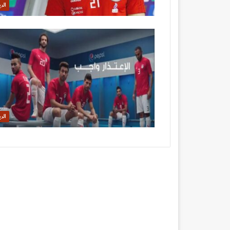
الر
الر