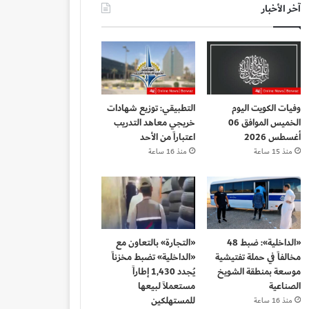
آخر الأخبار
وفيات الكويت اليوم
التطبيقي: توزيع شهادات
الخميس الموافق 06
خريجي معاهد التدريب
أغسطس 2026
اعتباراً من الأحد
منذ 15 ساعة
منذ 16 ساعة
«الداخلية»: ضبط 48
«التجارة» بالتعاون مع
مخالفاً في حملة تفتيشية
«الداخلية» تضبط مخزناً
موسعة بمنطقة الشويخ
يُجدد 1,430 إطاراً
الصناعية
مستعملاً لبيعها
للمستهلكين
منذ 16 ساعة