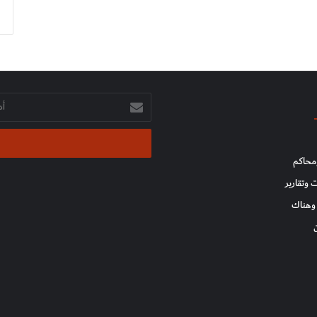
أدخل
بريدك
الإلكتروني
محاكم
 وتقارير
وهناك