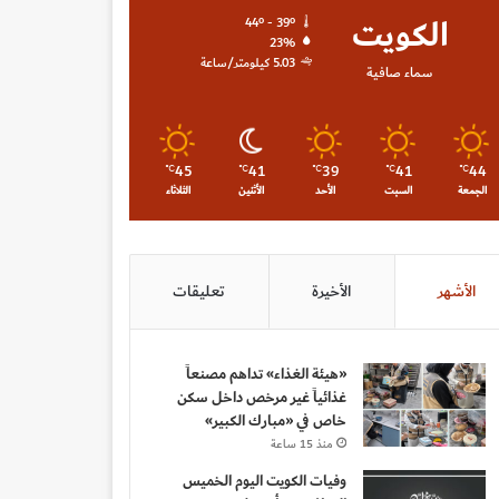
الكويت
44º - 39º
23%
5.03 كيلومتر/ساعة
سماء صافية
45
41
39
41
44
℃
℃
℃
℃
℃
الجمعة
السبت
الأحد
الأثنين
الثلاثاء
الأشهر
الأخيرة
تعليقات
«هيئة الغذاء» تداهم مصنعاً
غذائياً غير مرخص داخل سكن
خاص في «مبارك الكبير»
منذ 15 ساعة
وفيات الكويت اليوم الخميس