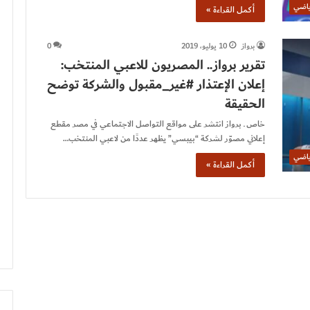
ياضي
أكمل القراءة »
برواز
10 يوليو، 2019
0
تقرير برواز.. المصريون للاعبي المنتخب:
إعلان الإعتذار #غير_مقبول والشركة توضح
الحقيقة
خاص ـ برواز انتشر على مواقع التواصل الاجتماعي في مصر مقطع
إعلاني مصوّر لشركة “بيبسي” يظهر عددًا من لاعبي المنتخب…
ياضي
أكمل القراءة »