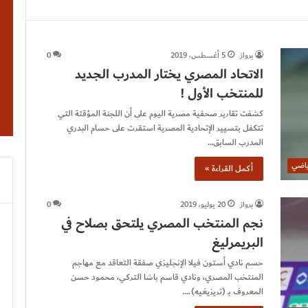
برواز
5 أغسطس، 2019
0
الاتحاد المصري يختار المدرب الجديد
للمنتخب الأول !
كشفت تقارير صحفية مصرية اليوم على أن اللجنة المؤقتة التي
تتكفل بتسيير الإتحادية المصرية استقرت على حسام البدري
المدرب السابق…
ياضي
أكمل القراءة »
برواز
20 يوليو، 2019
0
نجم المنتخب المصري يلتحق بصلاح في
البريمرليغ
حسم نادي أستون فيلا الإنجليزي صفقة التعاقد مع مهاجم
المنتخب المصري، ونادي قاسم باشا التركي، محمود حسن
المعروف بـ (تريزيغيه).…