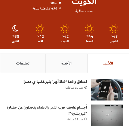
الكويت
20%
4.76 كيلومتر/ساعة
سماء صافية
38
42
42
44
43
℃
℃
℃
℃
℃
الخميس
الجمعة
السبت
الأحد
الأثنين
الأشهر
الأخيرة
تعليقات
اختلاق واقعة “فتاة أوبر” يثير غضبا في مصر!
منذ 10 ساعات
أجسام غامضة قرب القمر والعلماء يتحدثون عن حضارة
“غير بشرية”!
منذ 11 ساعة