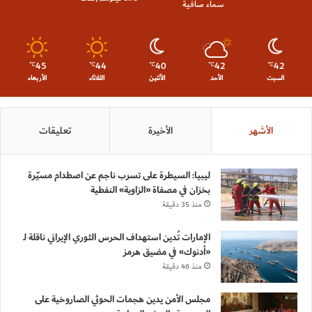
سماء صافية
45
44
40
42
42
℃
℃
℃
℃
℃
السبت
الأحد
الأثنين
الثلاثاء
الأربعاء
الأشهر
الأخيرة
تعليقات
ليبيا: السيطرة على تسرب ناجم عن اصطدام مسيّرة
بخزان في مصفاة «الزاوية» النفطية
منذ 35 دقيقة
الإمارات تُدين استهداف الحرس الثوري الإيراني ناقلة لـ
«أدنوك» في مضيق هرمز
منذ 46 دقيقة
مجلس الأمن يدين هجمات الحوثي الصاروخية على