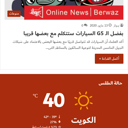
منوعات
برواز
13 مايو، 2020
0
بفضل الـ G5 السيارات ستتكلم مع بعضها قريبا
أكد العلماء أن السيارات قد تتواصل قريبًا مع بعضها البعض بالاعتماد على شبكات
الجيل الخامس الحديثة لتوعية السائقين بالمخاطر التى…
أكمل القراءة »
حالة الطقس
40
℃
الكويت
42º - 39º
27%
3.73 كيلومتر/ساعة