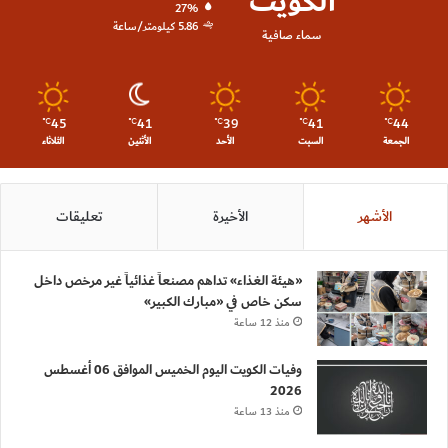
الكويت
27%
5.86 كيلومتر/ساعة
سماء صافية
45
41
39
41
44
℃
℃
℃
℃
℃
الجمعة
السبت
الأحد
الأثنين
الثلاثاء
الأشهر
الأخيرة
تعليقات
«هيئة الغذاء» تداهم مصنعاً غذائياً غير مرخص داخل
سكن خاص في «مبارك الكبير»
منذ 12 ساعة
وفيات الكويت اليوم الخميس الموافق 06 أغسطس
2026
منذ 13 ساعة