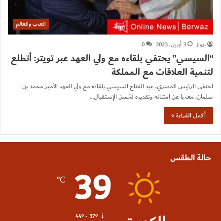
العرب والعالم
برواز
3 أبريل، 2023
0
“السيسي” يحتفي بلقاءه مع ولي العهد عبر تويتر: أتطلع
لتنمية العلاقات مع المملكة
احتفى الرئيس المصري، عبد الفتاح السيسي بلقاءه مع ولي العهد الأمير محمد بن
سلمان، معربًا عن امتنانه وتقديره لحُسن الإستقبال…
أكمل القراءة »
حالة الطقس
39
℃
44º - 37º