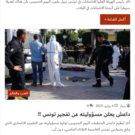
أكد رئيس الهيئة العليا للانتخابات في تونس نبيل بفون، اليوم الخميس، بأن هناك تعديلًا
سيطرأ على أجندة الانتخابات في البلاد…
أكمل القراءة »
العرب والعالم
برواز
4 يوليو، 2019
0
داعش يعلن مسؤوليته عن تفجير تونس !!
أكد تنظيم داعش المتطرف، اليوم الخميس، توليه مسؤوليته عن التفجير الانتحاري الذي
وقع بضواحي تونس العاصمة الثلاثاء الماضي، دون أن…