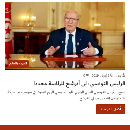
العرب والعالم
برواز
6 أبريل، 2019
0
الرئيس التونسي: لن أترشح للرئاسة مجددا
صرح الرئيس التونسي الحالي الباجي قايد السبسي اليوم السبت في مؤتمر حزب حركة
نداء تونس إنه لا يرغب في الترشح…
أكمل القراءة »