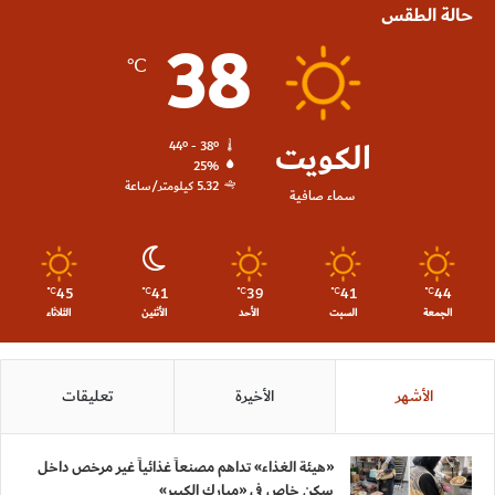
حالة الطقس
38
℃
الكويت
44º - 38º
25%
5.32 كيلومتر/ساعة
سماء صافية
45
41
39
41
44
℃
℃
℃
℃
℃
الجمعة
السبت
الأحد
الأثنين
الثلاثاء
الأشهر
الأخيرة
تعليقات
«هيئة الغذاء» تداهم مصنعاً غذائياً غير مرخص داخل
سكن خاص في «مبارك الكبير»