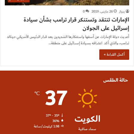
برواز
26 مارس، 2019
0
الإمارات تنتقد وتستنكر قرار ترامب بشأن سيادة
إسرائيل على الجولان
أعربت دولة الإمارات عن أسفها واستنكارها الشديدين بعد قرار الرئيس الأمريكي دونالد
ترامب، والذي أكد اعترافه بسيادة إسرائيل على منطقة…
أكمل القراءة »
حالة الطقس
37
℃
الكويت
37º - 35º
36%
1.98 كيلومتر/ساعة
سماء صافية