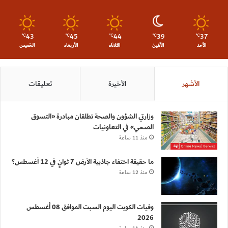
43
45
44
39
37
℃
℃
℃
℃
℃
الأحد
الأثنين
الثلاثاء
الأربعاء
الخميس
الأشهر
الأخيرة
تعليقات
وزارتي الشؤون والصحة تطلقان مبادرة «التسوق
الصحي» في التعاونيات
منذ 11 ساعة
ما حقيقة اختفاء جاذبية الأرض 7 ثوانٍ في 12 أغسطس؟
منذ 12 ساعة
وفيات الكويت اليوم السبت الموافق 08 أغسطس
2026