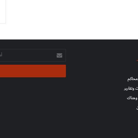
أدخل
بريدك
الإلكتروني
محاكم
 وتقارير
وهناك