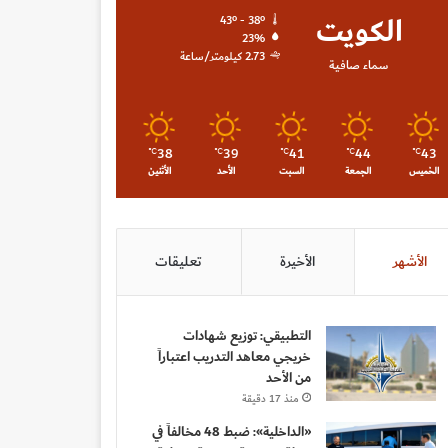
الكويت
43º - 38º
23%
2.73 كيلومتر/ساعة
سماء صافية
38
39
41
44
43
℃
℃
℃
℃
℃
الخميس
الجمعة
السبت
الأحد
الأثنين
الأشهر
الأخيرة
تعليقات
التطبيقي: توزيع شهادات
خريجي معاهد التدريب اعتباراً
من الأحد
منذ 17 دقيقة
«الداخلية»: ضبط 48 مخالفاً في