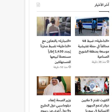
آخر الأخبار
«الداخلية»: ضبط 48
«التجارة» بالتعاون مع
مخالفاً في حملة تفتيشية
«الداخلية» تضبط مخزناً
موسعة بمنطقة الشويخ
يُجدد 1,430 إطاراً
الصناعية
مستعملاً لبيعها
للمستهلكين
منذ 28 دقيقة
منذ 52 دقيقة
الكويت تقدم 5 ملايين
وزير الصحة: إعفاء
دولار لدعم الجهود
دبلوماسيي دول الخليج
الإنسانية في سوريا
و9 دول أخرى من رسوم