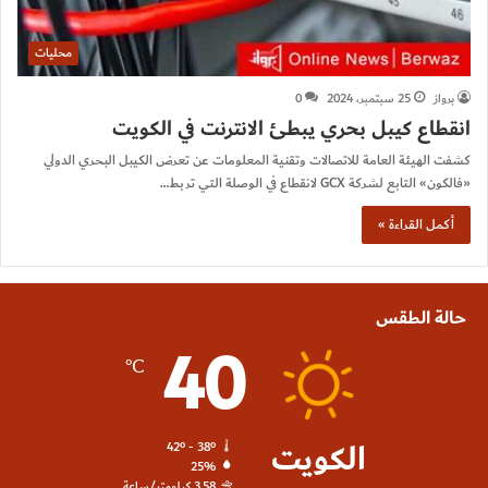
محليات
برواز
25 سبتمبر، 2024
0
انقطاع كيبل بحري يبطئ الانترنت في الكويت
كشفت الهيئة العامة للاتصالات وتقنية المعلومات عن تعرض الكيبل البحري الدولي
«فالكون» التابع لشركة GCX لانقطاع في الوصلة التي تربط…
أكمل القراءة »
حالة الطقس
40
℃
الكويت
42º - 38º
25%
3.58 كيلومتر/ساعة