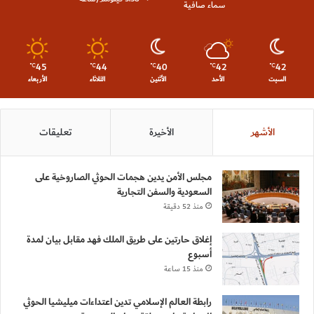
سماء صافية
45
44
40
42
42
℃
℃
℃
℃
℃
السبت
الأحد
الأثنين
الثلاثاء
الأربعاء
الأشهر
الأخيرة
تعليقات
مجلس الأمن يدين هجمات الحوثي الصاروخية على
السعودية والسفن التجارية
منذ 52 دقيقة
إغلاق حارتين على طريق الملك فهد مقابل بيان لمدة
أسبوع
منذ 15 ساعة
رابطة العالم الإسلامي تدين اعتداءات ميليشيا الحوثي