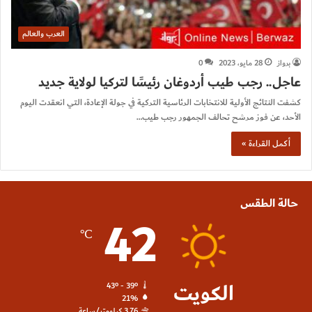
العرب والعالم
برواز
28 مايو، 2023
0
عاجل.. رجب طيب أردوغان رئيسًا لتركيا لولاية جديد
كشفت النتائج الأولية للانتخابات الرئاسية التركية في جولة الإعادة، التي انعقدت اليوم
الأحد، عن فوز مرشح تحالف الجمهور رجب طيب…
أكمل القراءة »
حالة الطقس
42
℃
الكويت
43º - 39º
21%
3.76 كيلومتر/ساعة