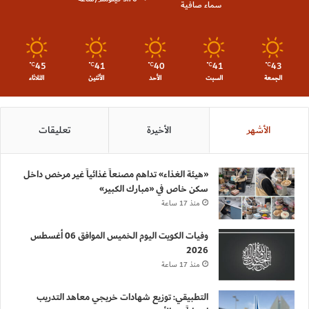
سماء صافية
45
41
40
41
43
℃
℃
℃
℃
℃
الجمعة
السبت
الأحد
الأثنين
الثلاثاء
الأشهر
الأخيرة
تعليقات
«هيئة الغذاء» تداهم مصنعاً غذائياً غير مرخص داخل
سكن خاص في «مبارك الكبير»
منذ 17 ساعة
وفيات الكويت اليوم الخميس الموافق 06 أغسطس
2026
منذ 17 ساعة
التطبيقي: توزيع شهادات خريجي معاهد التدريب