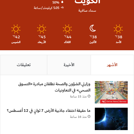
الكويت
50%
5.05 كيلومتر/ساعة
سماء صافية
42
45
44
38
38
℃
℃
℃
℃
℃
الأحد
الأثنين
الثلاثاء
الأربعاء
الخميس
الأشهر
الأخيرة
تعليقات
وزارتي الشؤون والصحة تطلقان مبادرة «التسوق
الصحي» في التعاونيات
منذ 15 ساعة
ما حقيقة اختفاء جاذبية الأرض 7 ثوانٍ في 12 أغسطس؟
منذ 16 ساعة