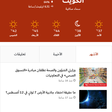
الكويت
64%
6.31 كيلومتر/ساعة
سماء صافية
42
45
44
38
37
℃
℃
℃
℃
℃
الأحد
الأثنين
الثلاثاء
الأربعاء
الخميس
الأشهر
الأخيرة
تعليقات
وزارتي الشؤون والصحة تطلقان مبادرة «التسوق
الصحي» في التعاونيات
منذ 16 ساعة
ما حقيقة اختفاء جاذبية الأرض 7 ثوانٍ في 12 أغسطس؟
منذ 17 ساعة