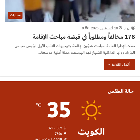
محليات
برواز
10 أغسطس، 2025
0
178 مخالفاً ومطلوباً في قبضة مباحث الإقامة
نفذت الإدارة العامة لمباحث شؤون الإقامة، بتوجيهات النائب الأول لرئيس مجلس
الوزراء ووزير الداخلية الشيخ فهد اليوسف، حملة أمنية موسعة…
أكمل القراءة »
حالة الطقس
35
℃
الكويت
37º - 35º
73%
5.18 كيلومتر/ساعة