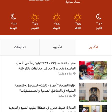
سماء صافية
39
41
44
44
37
℃
℃
℃
℃
℃
الأثنين
الثلاثاء
الأربعاء
الخميس
الجمعة
الأشهر
الأخيرة
تعليقات
«هيئة الغذاء»: إتلاف 173 كيلوغراماً من الأغذية
الفاسدة وتحرير 5 محاضر مخالفات بالفروانية
منذ 58 دقيقة
وزارة الصحة: “أجهزة «تابلت» لتسجيل «البصمة
الذكية» في المناطق الصحية والمستشفيات”
منذ 16 ساعة
التجارة: ضبط مخزن في منطقة جليب الشيوخ لتجديد