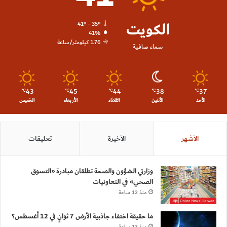
الكويت
41º - 35º
41%
1.76 كيلومتر/ساعة
سماء صافية
43
45
44
38
37
℃
℃
℃
℃
℃
الأحد
الأثنين
الثلاثاء
الأربعاء
الخميس
الأشهر
الأخيرة
تعليقات
وزارتي الشؤون والصحة تطلقان مبادرة «التسوق
الصحي» في التعاونيات
منذ 12 ساعة
ما حقيقة اختفاء جاذبية الأرض 7 ثوانٍ في 12 أغسطس؟