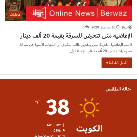
محليات
برواز
10 ديسمبر، 2020
0
الإعلامية منى تتعرض للسرقة بقيمة 20 ألف دينار
قامت الإعلامية القديرة منى بتقديم طالب شكوى إلى الجهات الأمنية عن سرقة
مجوهرات تقدر بـ 20 ألف دينار. بالإضافة إلى…
أكمل القراءة »
حالة الطقس
38
℃
الكويت
44º - 38º
25%
5.32 كيلومتر/ساعة