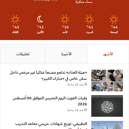
سماء صافية
45
41
39
41
44
℃
℃
℃
℃
℃
الجمعة
السبت
الأحد
الأثنين
الثلاثاء
الأشهر
الأخيرة
تعليقات
«هيئة الغذاء» تداهم مصنعاً غذائياً غير مرخص داخل
سكن خاص في «مبارك الكبير»
منذ 15 ساعة
وفيات الكويت اليوم الخميس الموافق 06 أغسطس
2026
منذ 15 ساعة
التطبيقي: توزيع شهادات خريجي معاهد التدريب