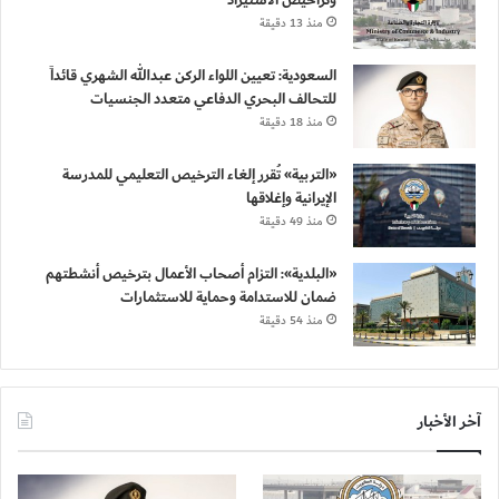
منذ 13 دقيقة
السعودية: تعيين اللواء الركن عبدالله الشهري قائداً
للتحالف البحري الدفاعي متعدد الجنسيات
منذ 18 دقيقة
«التربية» تُقرر إلغاء الترخيص التعليمي للمدرسة
الإيرانية وإغلاقها
منذ 49 دقيقة
«البلدية»: التزام أصحاب الأعمال بترخيص أنشطتهم
ضمان للاستدامة وحماية للاستثمارات
منذ 54 دقيقة
آخر الأخبار