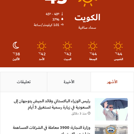
الكويت
45º - 40º
37%
1.01 كيلومتر/ساعة
سماء صافية
38
42
42
44
44
℃
℃
℃
℃
℃
الخميس
الجمعة
السبت
الأحد
الأثنين
الأشهر
الأخيرة
تعليقات
رئيس الوزراء الباكستاني وقائد الجيش يتوجهان إلى
السعودية في زيارة رسمية تستغرق 3 أيام
منذ 3 دقائق
وزارة التجارة: 3900 معاملة في الشركات المساهمة
وتراخيص الاستيراد