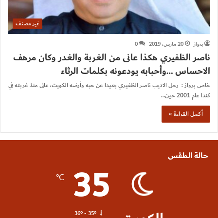
غير مصنف
برواز
20 مارس، 2019
0
ناصر الظفيري هكذا عانى من الغربة والغدر وكان مرهف
الاحساس …وأحبابه يودعونه بكلمات الرثاء
خاص برواز : رحل الاديب ناصر الظفيري بعيدا عن حبه وأرضه الكويت، عانى منذ غربته في
كندا عام 2001 حين…
أكمل القراءة »
حالة الطقس
35
℃
36º - 35º