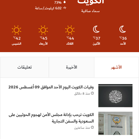
الكويت
73%
6.02 كيلومتر/ساعة
سماء صافية
42
45
44
37
36
℃
℃
℃
℃
℃
الأحد
الأثنين
الثلاثاء
الأربعاء
الخميس
الأشهر
الأخيرة
تعليقات
وفيات الكويت اليوم الأحد الموافق 09 أغسطس 2026
منذ 8 دقائق
الكويت ترحب بإدانة مجلس الأمن لهجوم الحوثيين على
السعودية والسفن التجارية
منذ ساعتين